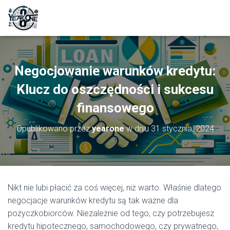
Negocjowanie warunków kredytu:
Klucz do oszczędności i sukcesu
finansowego
Opublikowano przez
yearone
w dniu
31 stycznia, 2024
Nikt nie lubi płacić za coś więcej, niż warto. Właśnie dlatego
negocjacje warunków kredytu są tak ważne dla
pożyczkobiorców. Niezależnie od tego, czy potrzebujesz
kredytu hipotecznego, samochodowego, czy prywatnego,